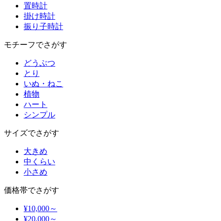
置時計
掛け時計
振り子時計
モチーフでさがす
どうぶつ
とり
いぬ・ねこ
植物
ハート
シンプル
サイズでさがす
大きめ
中くらい
小さめ
価格帯でさがす
¥10,000～
¥20,000～