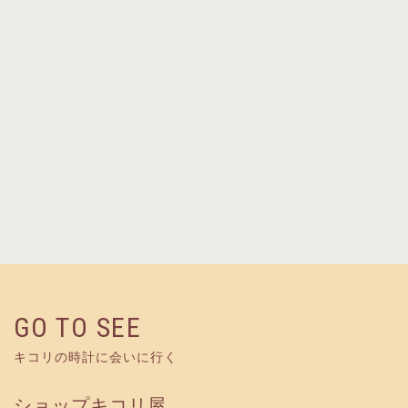
かえるの時計
税込¥24,200
（本体¥22,000）
GO TO SEE
キコリの時計に会いに行く
ショップキコリ屋