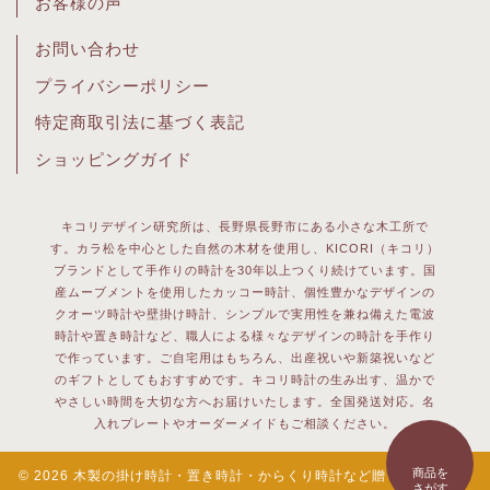
お客様の声
お問い合わせ
プライバシーポリシー
特定商取引法に基づく表記
ショッピングガイド
キコリデザイン研究所は、長野県長野市にある小さな木工所で
す。カラ松を中心とした自然の木材を使用し、KICORI（キコリ）
ブランドとして手作りの時計を30年以上つくり続けています。国
産ムーブメントを使用したカッコー時計、個性豊かなデザインの
クオーツ時計や壁掛け時計、シンプルで実用性を兼ね備えた電波
時計や置き時計など、職人による様々なデザインの時計を手作り
で作っています。ご自宅用はもちろん、出産祝いや新築祝いなど
のギフトとしてもおすすめです。キコリ時計の生み出す、温かで
やさしい時間を大切な方へお届けいたします。全国発送対応。名
入れプレートやオーダーメイドもご相談ください。
商品を
© 2026 木製の掛け時計・置き時計・からくり時計など贈り物に人気の
さがす